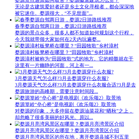
婺源景点通票如何取舍？婺源徽派建筑怎么赏？
无论是古建筑爱好者还是乡土文化寻根者，都会深深地
被它迷住。婺源很大，“不见世面”...
春季婺源自驾两日游，婺源2日游路线推荐
婺源的景点众多，很多人都不知道如何规划这个行程，
今天我就带领大家如何在2天内玩遍婺...
婺源漳村板凳桥在哪里？“田园牧歌”乡村漳村
婺源漳村被称为“田园牧歌”式的地方。它的精髓就在于
这里有一片幽静的河面，河上有一...
3月婺源天气怎么样?3月去婺源穿什么衣服?
3月婺源天气怎么样?3月去婺源穿什么衣服合适?3月是去
婺源旅游的高峰期，需要注意时间段...
婺源篁岭“垒心桥”是电视剧《欢乐颂2》取景地
对婺源的印象，大多停留在婺源油菜花和“晒秋”之上，
却忽略了很多美丽的好风光。原以...
婺源月亮湾风景区在哪里？婺源月亮湾景区介绍
婺源月亮湾风景区的所在地，离开婺源县城不到五里