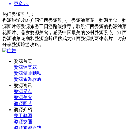
更多
>>
热门婺源景点：
婺源旅游攻略介绍江西婺源景点，婺源油菜花、婺源美食、婺
源图片等婺源旅游三日游路线推荐，取景江西婺源的婺源油菜
花图片、品尝婺源美食，感受中国最美的乡村婺源景点，江西
婺源油菜花期和婺源篁岭晒秋成为江西婺源的两张名片，时刻
分享婺源旅游攻略。
婺源首页
婺源油菜花
婺源篁岭晒秋
婺源旅游攻略
婺源资讯
婺源景点
婺源美食
婺源图片
婺源介绍
关于婺源
婺源交通
婺源旅游路线