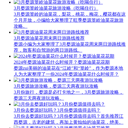
3月婺源篁岭油菜花旅游攻略（吃喝住行）
3月婺源篁岭的油菜花，梨花，桃花，梅花，樱花都在这
个月开放，小编给大家整理了旺季婺源篁岭油菜花旅游
攻略。
3月婺源油菜花周末两日游路线推荐
婺源小编为大家整理了3月婺源油菜花周末两日游路线推
荐，散客和自驾游的两日游路线。
2024年婺源油菜花什么时候开？婺源油菜花花期
婺源zui美丽的油菜花在“江岭”和“篁岭”，作为婺源本地
人为大家整理了一份2024年婺源油菜花什么时候开？
3月婺源旅游攻略，婺源三天两夜游玩攻略
3月份旅行，婺源是必打卡地之一，3月婺源旅游攻略，
婺源三天两夜游玩攻略。
3月份去婺源好玩吗？3月份婺源值得去吗？
3月份去婺源好玩吗？3月份婺源值得去吗？​首先推荐江
西婺源，古老的建筑，再加上黄灿灿的油菜花，绝美。