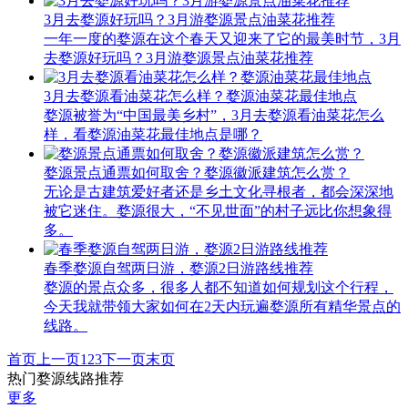
3月去婺源好玩吗？3月游婺源景点油菜花推荐
一年一度的婺源在这个春天又迎来了它的最美时节，3月
去婺源好玩吗？3月游婺源景点油菜花推荐
3月去婺源看油菜花怎么样？婺源油菜花最佳地点
婺源被誉为“中国最美乡村”，3月去婺源看油菜花怎么
样，看婺源油菜花最佳地点是哪？
婺源景点通票如何取舍？婺源徽派建筑怎么赏？
无论是古建筑爱好者还是乡土文化寻根者，都会深深地
被它迷住。婺源很大，“不见世面”的村子远比你想象得
多。
春季婺源自驾两日游，婺源2日游路线推荐
婺源的景点众多，很多人都不知道如何规划这个行程，
今天我就带领大家如何在2天内玩遍婺源所有精华景点的
线路。
首页
上一页
1
2
3
下一页
末页
热门婺源线路推荐
更多