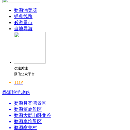
婺源油菜花
经典线路
必游景点
当地导游
欢迎关注
微信公众平台
TOP
婺源旅游攻略
婺源月亮湾景区
婺源篁岭景区
婺源大鄣山卧龙谷
婺源李坑景区
婺源察关村