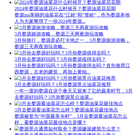
2024年婺源油菜花什么时候开？婺源油菜花花期
婺源zui美丽的油菜花在“江岭”和“篁岭”，作为婺源本地
人为大家整理了一份2024年婺源...
3月婺源旅游攻略，婺源三天两夜游玩攻略
3月份旅行，婺源是必打卡地之一，3月婺源旅游攻略，
婺源三天两夜游玩攻略。
3月份去婺源好玩吗？3月份婺源值得去吗？
3月份去婺源好玩吗？3月份婺源值得去吗？​首先推荐江
西婺源，古老的建筑，再加上黄灿...
3月去婺源好玩吗？3月游婺源景点油菜花推荐
一年一度的婺源在这个春天又迎来了它的最美时节，3月
去婺源好玩吗？3月游婺源景点油菜...
3月去婺源看油菜花怎么样？婺源油菜花最佳地点
婺源被誉为“中国最美乡村”，3月去婺源看油菜花怎么
样，看婺源油菜花最佳地点是哪？