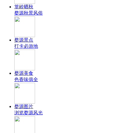
篁岭晒秋
婺源秋景风俗
婺源景点
打卡必游地
婺源美食
色香味俱全
婺源图片
浏览婺源风光