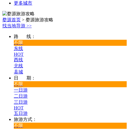
更多城市
婺源首页
>
婺源旅游攻略
找当地导游
>>
路 线：
不限
东线
HOT
西线
北线
县城
日 期：
不限
一日游
二日游
三日游
HOT
五日游
旅游方式：
不限