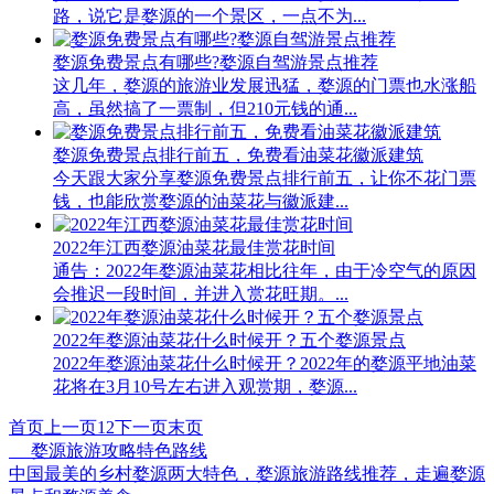
路，说它是婺源的一个景区，一点不为...
婺源免费景点有哪些?婺源自驾游景点推荐
这几年，婺源的旅游业发展迅猛，婺源的门票也水涨船
高，虽然搞了一票制，但210元钱的通...
婺源免费景点排行前五，免费看油菜花徽派建筑
今天跟大家分享婺源免费景点排行前五，让你不花门票
钱，也能欣赏婺源的油菜花与徽派建...
2022年江西婺源油菜花最佳赏花时间
通告：2022年婺源油菜花相比往年，由于冷空气的原因
会推迟一段时间，并进入赏花旺期。...
2022年婺源油菜花什么时候开？五个婺源景点
2022年婺源油菜花什么时候开？2022年的婺源平地油菜
花将在3月10号左右进入观赏期，婺源...
首页
上一页
1
2
下一页
末页
婺源旅游攻略特色路线
中国最美的乡村婺源两大特色，婺源旅游路线推荐，走遍婺源