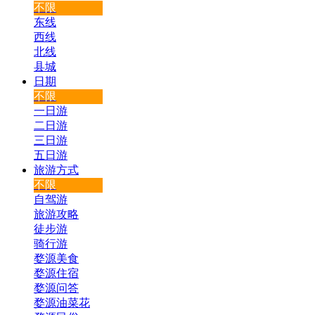
不限
东线
西线
北线
县城
日期
不限
一日游
二日游
三日游
五日游
旅游方式
不限
自驾游
旅游攻略
徒步游
骑行游
婺源美食
婺源住宿
婺源问答
婺源油菜花