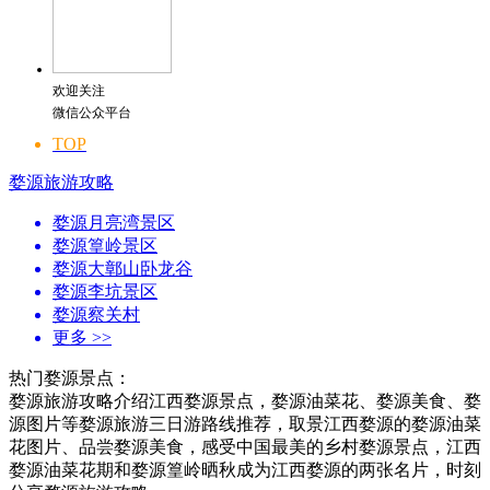
欢迎关注
微信公众平台
TOP
婺源旅游攻略
婺源月亮湾景区
婺源篁岭景区
婺源大鄣山卧龙谷
婺源李坑景区
婺源察关村
更多
>>
热门婺源景点：
婺源旅游攻略介绍江西婺源景点，婺源油菜花、婺源美食、婺
源图片等婺源旅游三日游路线推荐，取景江西婺源的婺源油菜
花图片、品尝婺源美食，感受中国最美的乡村婺源景点，江西
婺源油菜花期和婺源篁岭晒秋成为江西婺源的两张名片，时刻