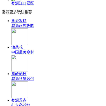
婺源汪口景区
婺源更多玩法推荐
旅游攻略
婺源旅游攻略
油菜花
中国最美乡村
篁岭晒秋
婺源秋景风俗
婺源景点
打卡必游地