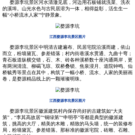
婺源李坑景
区
河水清澈见底，河边用石板铺就洗菜、洗衣
的溪埠。山光水色与古民居溶为一体，相得益彰，活生生一
幅“小桥流水人家”宁静景象。
江西婺源李坑景区图片
婺源李坑景
区
中明清古建遍布、民居宅院沿溪而建，依山
而立，粉墙黛瓦、参差错落；村内街巷溪水贯通、九曲十弯；
青石板道纵横交错，石、木、砖各种溪桥数十座沟通两岸，更
有两涧清流、柳碣飞琼、双桥叠锁、焦泉浸月、道院钟鸣、仙
桥毓秀等景点在其中，构筑了一幅小桥、流水、人家的美丽画
卷，是婺源精品线上的一颗璀璨明珠。
江西婺源李坑景区图片
婺源李坑景
区
徽派建筑村内保存尚好的古建筑如“大夫
第”，“李其高故居”“铜绿第”“申明亭”等都是典型的徽派建
筑，挑高的大厅，精美的木雕，精致的马头墙，统一的装修布
局，粉墙黛瓦、参差错落。那标准的徽派宅院，砖雕、石雕、