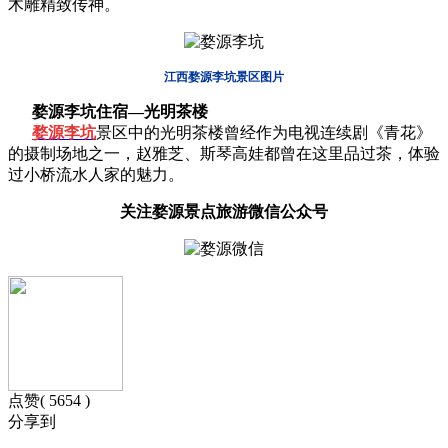
木雕精致传神。
江西婺源李坑景区图片
婺源李坑住宿—光明茶楼
婺源
李坑
景区中的
光明茶楼曾经作为电视连续剧《青花》
的摄制场地之一，赵雅芝、斯琴高娃都曾在这里品过茶，体验
过小桥流水人家的魅力。
关注婺源景点旅游微信公众号
点赞( 5654 )
分享到