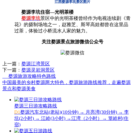
江西婺源李坑景区图片
婺源李坑住宿—光明茶楼
婺源
李坑
景区中的
光明茶楼曾经作为电视连续剧《青
花》的摄制场地之一，赵雅芝、斯琴高娃都曾在这里品
过茶，体验过小桥流水人家的魅力。
关注婺源景点旅游微信公众号
上一篇：
婺源江湾景区
下一篇：
婺源灵岩洞景区
婺源旅游攻略特色路线
中国最美的乡村婺源两大特色，婺源旅游路线推荐，走遍婺源
景点和婺源美食
婺源三日游攻略路线
D1
婺源汽车北站(老站)(10分钟) → 月亮湾(30分钟) → 李
坑(2小时) → 江岭(3小时) →江湾（2小时）→ 篁岭村(住
宿)