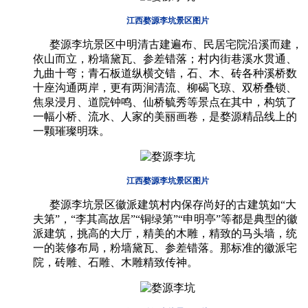
江西婺源李坑景区图片
婺源李坑景
区
中明清古建遍布、民居宅院沿溪而建，
依山而立，粉墙黛瓦、参差错落；村内街巷溪水贯通、
九曲十弯；青石板道纵横交错，石、木、砖各种溪桥数
十座沟通两岸，更有两涧清流、柳碣飞琼、双桥叠锁、
焦泉浸月、道院钟鸣、仙桥毓秀等景点在其中，构筑了
一幅小桥、流水、人家的美丽画卷，是婺源精品线上的
一颗璀璨明珠。
江西婺源李坑景区图片
婺源李坑景
区
徽派建筑村内保存尚好的古建筑如“大
夫第”，“李其高故居”“铜绿第”“申明亭”等都是典型的徽
派建筑，挑高的大厅，精美的木雕，精致的马头墙，统
一的装修布局，粉墙黛瓦、参差错落。那标准的徽派宅
院，砖雕、石雕、木雕精致传神。