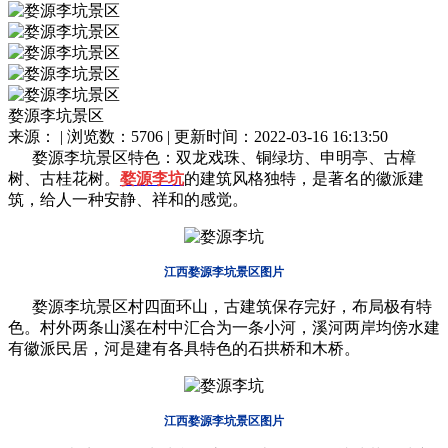
婺源李坑景区
来源： | 浏览数：5706 | 更新时间：2022-03-16 16:13:50
婺源李坑景
区
特色：双龙戏珠、铜绿坊、申明亭、古樟
树、古桂花树。
婺源
李坑
的建筑风格独特，是著名的徽派建
筑，给人一种安静、祥和的感觉。
江西婺源李坑景区图片
婺源李坑景
区
村四面环山，古建筑保存完好，布局极有特
色。村外两条山溪在村中汇合为一条小河，溪河两岸均傍水建
有徽派民居，河是建有各具特色的石拱桥和木桥。
江西婺源李坑景区图片