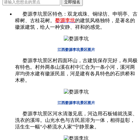
婺源李坑景
区
特色：双龙戏珠、铜绿坊、申明亭、古
樟树、古桂花树。
婺源
李坑
的建筑风格独特，是著名的
徽派建筑，给人一种安静、祥和的感觉。
江西婺源李坑景区图片
婺源李坑景
区
村四面环山，古建筑保存完好，布局极
有特色。村外两条山溪在村中汇合为一条小河，溪河两
岸均傍水建有徽派民居，河是建有各具特色的石拱桥和
木桥。
江西婺源李坑景区图片
婺源李坑景
区
河水清澈见底，河边用石板铺就洗菜、
洗衣的溪埠。山光水色与古民居溶为一体，相得益彰，
活生生一幅“小桥流水人家”宁静景象。