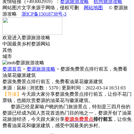
友情链接（+493002919）：
婺源旅游攻略
杭州旅游攻略
网站图片文字来源于网络，侵权可删
网站地图
© 婺源旅
游攻略
浙ICP备15018738号-3
欢迎进入婺源旅游攻略
中国最美乡村婺源网站
其他
城市
婺源首页
>
婺源旅游攻略
>
婺源免费景点排行前五，免费看
油菜花徽派建筑
婺源免费景点排行前五，免费看油菜花徽派建筑
来源：鼠标 | 浏览数：5370 | 更新时间：2022-03-14 16:51:03
【导读】
今天跟大家分享婺源免费景点排行前五，让你不花门
票钱，也能欣赏婺源的油菜花与徽派建筑。
婺源已经是家喻户晓的热门旅游景点，特别是三四月份的
婺源已经成为国人赏花首选热门目的地之一，婺源开创了油菜
花旅游经济，今天跟大家分享
婺源免费景点
排行前五
，让你免
费看油菜花和徽派建筑，感受中国最美的乡村。