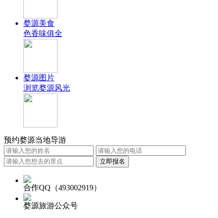
婺源美食
色香味俱全
婺源图片
浏览婺源风光
预约婺源当地导游
合作QQ（493002919）
婺源旅游公众号