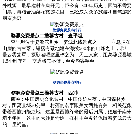
外桃源，最早建村在唐开元，距今有1300年历史，因为不需要
门票，再结合油菜花旅游项目，已经成为众多旅游和自驾游的
朋友热衷。
婺源免费景点排行
婺源免费景点
二推荐古村：查平坦
查平坦位于婺源沱川乡，婺源北线景点之一，一座悬挂在
山崖的古村落，错落有致地建在海拔500米的山峰之上，常年
是云雾笼罩，摄影者吧这里称之为：天上人家，距离婺源县城
1.5小时车程，交通极其不便，至今游客罕至。
婺源免费景点排行
婺源免费景点
三推荐古村：西冲
西冲：中国历史文化名村，中国传统村落，中国森林乡
村，距离县城20公里，村落的名字跟美女西施有关，相关范蠡
带着西施归隐之地，这里是西施终老的最后归属，始建于南宋
瑞平年间，这里的大姓是俞姓，在村里至今还保留着婺源最大
的一座祠堂。