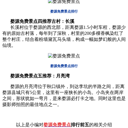
婺源免费景点排行
婺源免费景点
四推荐古村：长溪
长溪村位于婺源的西北部，距离婺源1.5小时车程，婺源少
有的原始古村落，每年到了深秋，村里的200多棵香枫染红了
整个村庄，结合着粉墙黛瓦马头墙，构成一幅如梦幻般的人间
仙境。
婺源免费景点排行
婺源免费景点
五推荐：月亮湾
婺源的月亮湾位于秋口镇外，到达李坑的半路之间，距离
婺源县城只有5公里，这里有一座狭长的小岛。小岛夹在两岸
之间，形状犹如一弯月，是来婺源必打卡之地。同时这里也是
摄影师拍照的最佳地点之一。
以上是小编对
婺源免费景点
排行前五
的相关介绍