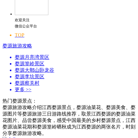
欢迎关注
微信公众平台
TOP
婺源旅游攻略
婺源月亮湾景区
婺源篁岭景区
婺源大鄣山卧龙谷
婺源李坑景区
婺源察关村
更多
>>
热门婺源景点：
婺源旅游攻略介绍江西婺源景点，婺源油菜花、婺源美食、婺
源图片等婺源旅游三日游路线推荐，取景江西婺源的婺源油菜
花图片、品尝婺源美食，感受中国最美的乡村婺源景点，江西
婺源油菜花期和婺源篁岭晒秋成为江西婺源的两张名片，时刻
分享婺源旅游攻略。