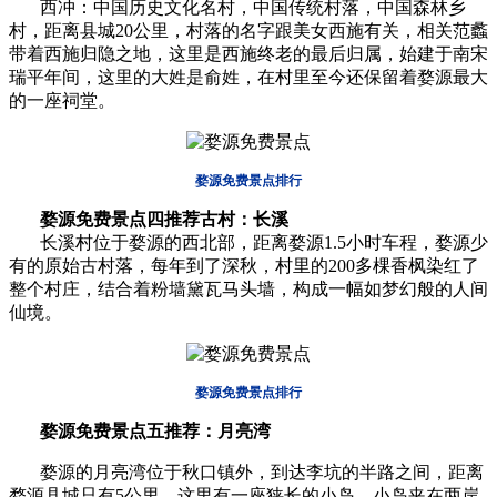
西冲：中国历史文化名村，中国传统村落，中国森林乡
村，距离县城20公里，村落的名字跟美女西施有关，相关范蠡
带着西施归隐之地，这里是西施终老的最后归属，始建于南宋
瑞平年间，这里的大姓是俞姓，在村里至今还保留着婺源最大
的一座祠堂。
婺源免费景点排行
婺源免费景点
四推荐古村：长溪
长溪村位于婺源的西北部，距离婺源1.5小时车程，婺源少
有的原始古村落，每年到了深秋，村里的200多棵香枫染红了
整个村庄，结合着粉墙黛瓦马头墙，构成一幅如梦幻般的人间
仙境。
婺源免费景点排行
婺源免费景点
五推荐：月亮湾
婺源的月亮湾位于秋口镇外，到达李坑的半路之间，距离
婺源县城只有5公里，这里有一座狭长的小岛。小岛夹在两岸