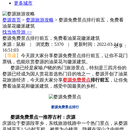
更多城市
婺源首页
>
婺源旅游攻略
>
婺源免费景点排行前五，免费看
油菜花徽派建筑
找当地导游
>>
婺源免费景点排行前五，免费看油菜花徽派建筑
来源：鼠标 | 浏览数：5370 | 更新时间：2022-03-14
分享：
16:51:03
【导读】
今天跟大家分享婺源免费景点排行前五，让你不花门
票钱，也能欣赏婺源的油菜花与徽派建筑。
婺源已经是家喻户晓的热门旅游景点，特别是三四月份的
婺源已经成为国人赏花首选热门目的地之一，婺源开创了油菜
花旅游经济，今天跟大家分享
婺源免费景点
排行前五
，让你免
费看油菜花和徽派建筑，感受中国最美的乡村。
婺源免费景点排行
婺源免费景点一推荐古村：庆源
庆源位于婺源段莘乡，东线旅游线路中一个热门景点，从婺源
县城开车1.5小时车程，被誉为小桃源，隐藏在深山之中的世