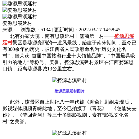
婺源思溪延村
来源： | 浏览数：5134 | 更新时间：2022-03-17 14:58:45
北有乔家大院，南有思溪延村！儒商第一村——
婺源思溪
延村
景区是婺源亮丽的一道风景线，始建于南宋期间，至今已
有800余年的历史，被江西省人民政府命名为“历史文化名
村”，曾荣获“首届中国旅游行业十大领袖品牌”、“中国最具吸
引力的地方”等称号、美誉。婺源思溪延村景区在江西婺源思
口镇，距离婺源县城13公里左右。
婺源思溪延村图片
此外，该景区自上世纪八十年代被《聊斋》剧组发现后，
影视媒体频频青睐此地，至今已拍摄了《青花》、《怎能失去
你》、《梦回青河》等三十多部影视剧，素有“影视文化名
村”之美誉。