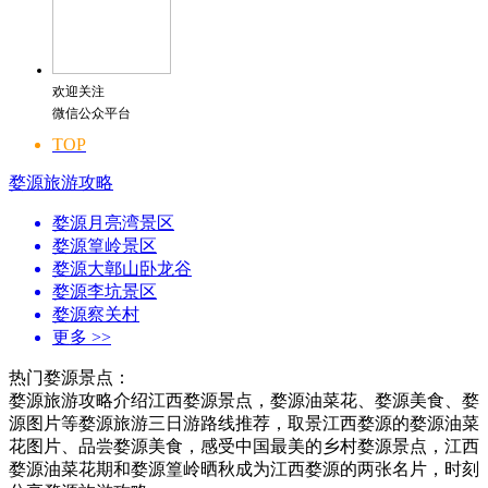
欢迎关注
微信公众平台
TOP
婺源旅游攻略
婺源月亮湾景区
婺源篁岭景区
婺源大鄣山卧龙谷
婺源李坑景区
婺源察关村
更多
>>
热门婺源景点：
婺源旅游攻略介绍江西婺源景点，婺源油菜花、婺源美食、婺
源图片等婺源旅游三日游路线推荐，取景江西婺源的婺源油菜
花图片、品尝婺源美食，感受中国最美的乡村婺源景点，江西
婺源油菜花期和婺源篁岭晒秋成为江西婺源的两张名片，时刻