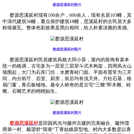
婺源思溪延村图片
婺源思溪延村现有100余户，600余人，现有名居103幢，其
中清代建筑56幢，重点保护建筑18幢，思溪延村的古民居大多
粉墙黛瓦。整体色彩效果是黑白相间，给人朴素淡雅的美感。
婺源思溪延村图片
婺源思溪延村民居建筑风格大同小异，屋内的装饰有基本
统一的格调，古宅多为一层至三层穿斗式木构架，四周风火山
墙围起，大门为石库门坊，水磨青砖门面。平面布置常为三开
间，内分前厅、后堂、厨房，前后均有浅天井。方柱石基，格
扇门窗，青石板铺地。最令人称奇的是古宅“三雕”即木雕、砖
雕、石雕艺术的栩栩如生。
婺源思溪延村图片
婺源思溪延村
是田园风光与徽州古建的完美融合、徽州儒
商第一村、戴望舒“雨巷”丁香姑娘原型地。村内大多数是以青