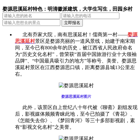
婺源思溪延村特色：明清徽派建筑，大学生写生，田园乡村
北有乔家大院，南有思溪延村！儒商第一村——
婺源
思溪延村
景区是婺源亮丽的一道风景线，始建于南宋期
间，至今已有800余年的历史，被江西省人民政府命名
为“历史文化名村”，曾荣获“首届中国旅游行业十大领袖
品牌”、“中国最具吸引力的地方”等称号、美誉。婺源思
溪延村景区在江西婺源思口镇，距离婺源县城13公里左
右。
婺源思溪延村图片
此外，该景区自上世纪八十年代被《聊斋》剧组发现
后，影视媒体频频青睐此地，至今已拍摄了《青花》、
《怎能失去你》、《梦回青河》等三十多部影视剧，素
有“影视文化名村”之美誉。