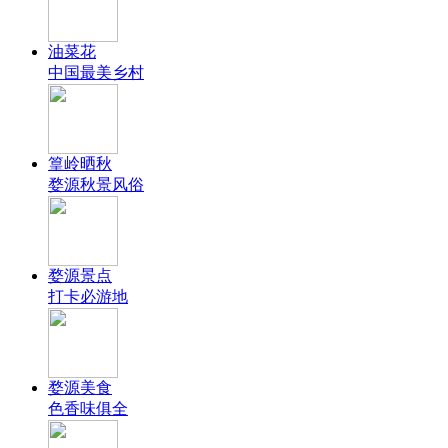
油菜花
中国最美乡村
篁岭晒秋
婺源秋景风俗
婺源景点
打卡必游地
婺源美食
色香味俱全