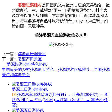
婺源思溪延村
是田园风光与徽州古建的完美融合、徽
州儒商第一村、戴望舒“雨巷”丁香姑娘原型地。村内大
多数是以青石板铺地，古建群背靠青山，面临清溪和花
田，房屋群落与自然环境巧妙结合，山水互为点缀，如
诗如画，意境神美。
关注婺源景点旅游微信公众号
上一篇：
婺源灵岩洞景区
下一篇：
婺源严田景区
婺源旅游攻略特色路线
中国最美的乡村婺源两大特色，婺源旅游路线推荐，走遍婺源
景点和婺源美食
婺源三日游攻略路线
D1
婺源汽车北站(老站)(10分钟) → 月亮湾(30分钟) → 李
坑(2小时) → 江岭(3小时) →江湾（2小时）→ 篁岭村(住
宿)