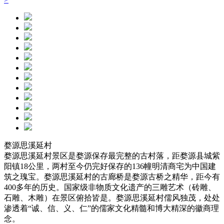
婺源思溪延村
婺源思溪延村景区是婺源保存最完整的古村落，距婺源县城紫
阳镇18公里，两村至今仍完好保存的136幢明清商宅为中国建
筑之瑰宝。婺源思溪延村的古廊桥是婺源古桥之精华，距今有
400多年的历史。国家级非物质文化遗产的三雕艺术（砖雕、
石雕、木雕）在景区俯拾皆是。婺源思溪延村儒风独茂，处处
渗透着“诚、信、义、仁”的儒家文化精髓和博大精深的徽商理
念。