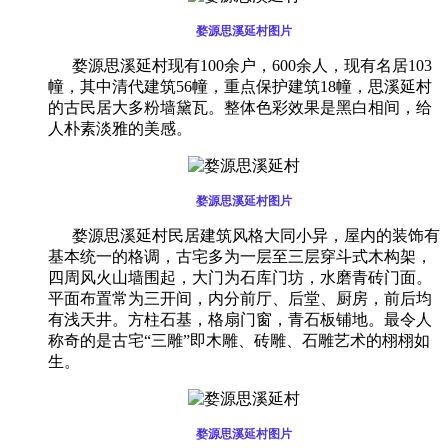
婺源思溪延村图片
婺源思溪延村现有100余户，600余人，现有名居103
幢，其中清代建筑56幢，重点保护建筑18幢，思溪延村
的古民居大多粉墙黛瓦。整体色彩效果是黑白相间，给
人朴素淡雅的美感。
婺源思溪延村图片
婺源思溪延村民居建筑风格大同小异，屋内的装饰有
基本统一的格调，古宅多为一层至三层穿斗式木构架，
四周风火山墙围起，大门为石库门坊，水磨青砖门面。
平面布置常为三开间，内分前厅、后堂、厨房，前后均
有浅天井。方柱石基，格扇门窗，青石板铺地。最令人
称奇的是古宅“三雕”即木雕、砖雕、石雕艺术的栩栩如
生。
婺源思溪延村图片