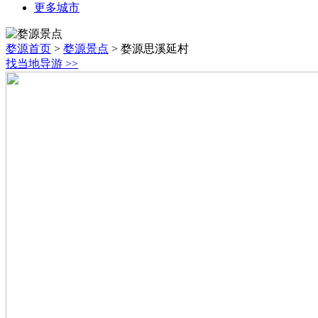
更多城市
婺源首页
>
婺源景点
>
婺源思溪延村
找当地导游
>>