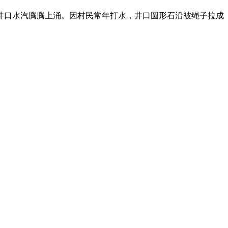
井口水汽腾腾上涌。因村民常年打水，井口圆形石沿被绳子拉成