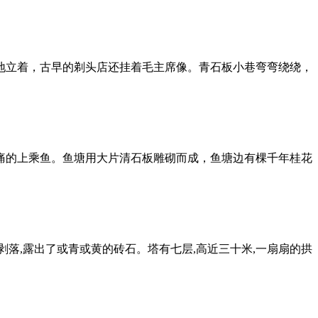
地立着，古早的剃头店还挂着毛主席像。青石板小巷弯弯绕绕，
痛的上乘鱼。鱼塘用大片清石板雕砌而成，鱼塘边有棵千年桂花
剥落,露出了或青或黄的砖石。塔有七层,高近三十米,一扇扇的拱