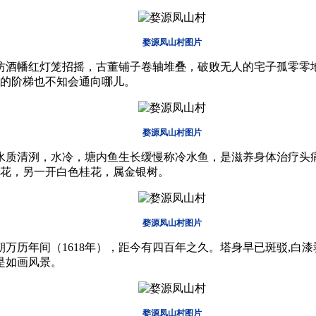
婺源凤山村图片
坊酒幡红灯笼招摇，古董铺子卷轴堆叠，破败无人的宅子孤零零
的阶梯也不知会通向哪儿。
婺源凤山村图片
水质清洌，水冷，塘内鱼生长缓慢称冷水鱼，是滋养身体治疗头
花，另一开白色桂花，属金银树。
婺源凤山村图片
万历年间（1618年），距今有四百年之久。塔身早已斑驳,白漆
是如画风景。
婺源凤山村图片