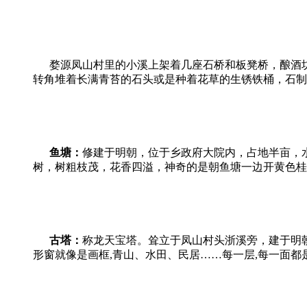
婺源凤山
村里的小溪上架着几座石桥和板凳桥，酿酒
转角堆着长满青苔的石头或是种着花草的生锈铁桶，石制
鱼塘：
修建于明朝，位于乡政府大院内，占地半亩，
树，树粗枝茂，花香四溢，神奇的是朝鱼塘一边开黄色桂
古塔：
称龙天宝塔。耸立于凤山村头浙溪旁，建于明朝
形窗就像是画框,青山、水田、民居……每一层,每一面都