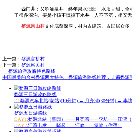
西门井：
又称涌泉井，终年泉水汩汩，水质甘甜，全
了很多深沟。要是小孩不慎掉下水井，人不下沉，相安无
婺源凤山村
文化底蕴深厚，村内古建筑、古民居众多
上一篇：
婺源官桥村
下一篇：
婺源察关村
婺源旅游攻略特色路线
中国最美的乡村婺源两大特色，婺源旅游路线推荐，走遍婺源
婺源三日游攻略路线
D1
婺源汽车北站(老站)(10分钟) → 月亮湾(30分钟) → 李
婺源五日游路线
DAY1:
婺源北站（熹园）——月亮湾——李坑——江湾（
DAY2:
江湾出发——晓起——江岭——篁岭（住宿）