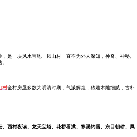
乐业，是一块风水宝地，凤山村一直不为外人深知，神奇、神秘。
路。
山村
全村房屋多数为明清时期，气派辉煌，砖雕木雕细腻，古朴
云、西村夜读、龙天宝塔、花桥看洪、寒溪钓雪、东目朝耕、凤