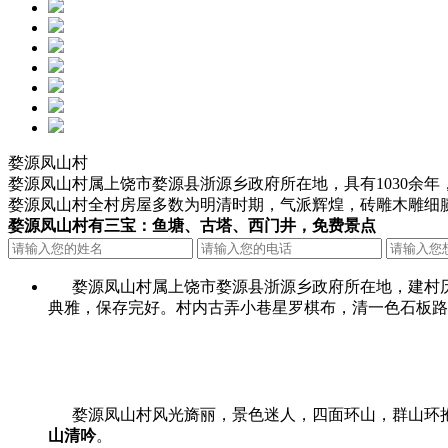
婺源凤山村
婺源凤山村属上饶市婺源县浙源乡政府所在地，具有1030余
婺源凤山村全村房屋多数为明清时期，气派辉煌，砖雕木雕细
婺源凤山村有三宝：鱼塘、古塔、西门井，免费景点
婺源凤山村属上饶市婺源县浙源乡政府所在地，建村历史悠
典雅，保存完好。村内古弄小巷星罗棋布，清一色石板路
婺源
凤山村风光旖丽，景色迷人，四面环山，群山环
山清吟
。