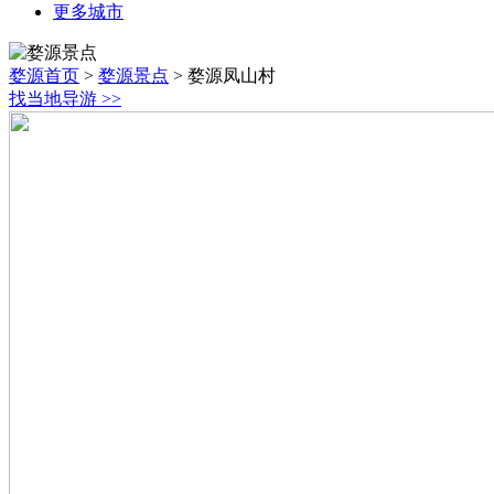
更多城市
婺源首页
>
婺源景点
>
婺源凤山村
找当地导游
>>