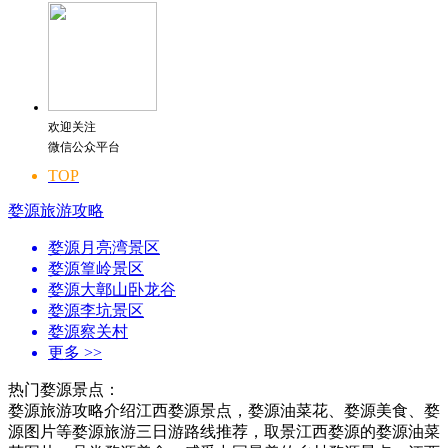
欢迎关注
微信公众平台
TOP
婺源旅游攻略
婺源月亮湾景区
婺源篁岭景区
婺源大鄣山卧龙谷
婺源李坑景区
婺源察关村
更多
>>
热门婺源景点：
婺源旅游攻略介绍江西婺源景点，婺源油菜花、婺源美食、婺
源图片等婺源旅游三日游路线推荐，取景江西婺源的婺源油菜