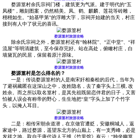
婺源篁村
余氏宗祠门楼，建筑更为气派。建于明代的“五
凤楼”，雕刻图案，仍然精美。凤、鹤、麒麟、莲花等砖雕，
栩栩如生。“始基甲第”的浮雕大字，宗祠开始建的当天，村庄
接到有人中了状元的喜讯。
婺源篁村旅游攻略
除余氏宗祠之外，婺源篁村还有“翰林院”、“正中堂”、“祥
流屋”等明清建筑，至今保存完好。站在高处，俯瞰村庄，白
墙黛瓦的民居，保留着原汁原味。
婺源篁村旅游攻略
婺源篁村是怎么得名的？
一是：传说婺源篁村的人是南宋奸相秦桧的后代，当年为
了避祸藏匿在这深山之中，改姓隐名，去了秦字头上三横, 改
姓余。而之所以取名篁村，是其先祖既留恋伴君的日子，又害
怕被人误会有称帝的野心，生生地把“皇”字头上加了个竹字
头，以掩人耳目。
婺源篁村旅游攻略
二是：相传宋朝余道潜，在京做官遭贬，安徽桐城人，返
家途中，路过婺源，遥望东北方的山巅上，有一支秀峰，必是
发祥之地。取自于唐代诗人王维《竹里馆》有云：“独坐幽篁