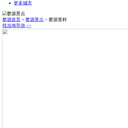
更多城市
婺源首页
>
婺源景点
>
婺源篁村
找当地导游
>>