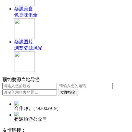
婺源美食
色香味俱全
婺源图片
浏览婺源风光
预约婺源当地导游
合作QQ（493002919）
婺源旅游公众号
友情链接：