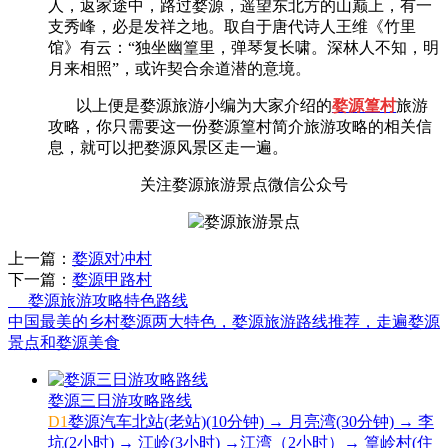
人，返家途中，路过婺源，遥望东北方的山巅上，有一
支秀峰，必是发祥之地。取自于唐代诗人王维《竹里
馆》有云：“独坐幽篁里，弹琴复长啸。深林人不知，明
月来相照”，或许契合余道潜的意境。
以上便是婺源旅游小编为大家介绍的
婺源篁村
旅游
攻略，你只需要这一份
婺源篁村简介
旅游攻略的相关信
息，就可以把婺源风景区走一遍。
关注婺源旅游景点微信公众号
上一篇：
婺源对冲村
下一篇：
婺源甲路村
婺源旅游攻略特色路线
中国最美的乡村婺源两大特色，婺源旅游路线推荐，走遍婺源
景点和婺源美食
婺源三日游攻略路线
D1
婺源汽车北站(老站)(10分钟) → 月亮湾(30分钟) → 李
坑(2小时) → 江岭(3小时) →江湾（2小时）→ 篁岭村(住