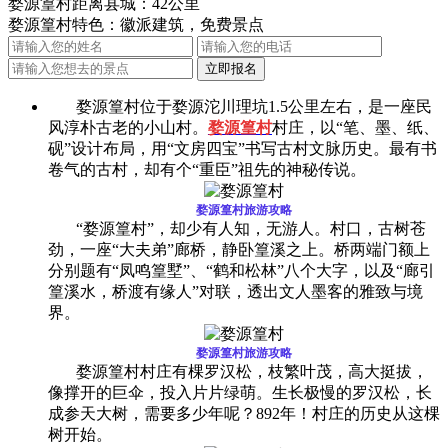
婺源篁村距离县城：42公里
婺源篁村特色：徽派建筑，免费景点
婺源篁村位于婺源沱川理坑1.5公里左右，是一座民
风淳朴古老的小山村。
婺源篁村
村庄，以“笔、墨、纸、
砚”设计布局，用“文房四宝”书写古村文脉历史。最有书
卷气的古村，却有个“重臣”祖先的神秘传说。
婺源篁村旅游攻略
“婺源篁村”，却少有人知，无游人。村口，古树苍
劲，一座“大夫弟”廊桥，静卧篁溪之上。桥两端门额上
分别题有“凤鸣篁墅”、“鹤和松林”八个大字，以及“廊引
篁溪水，桥渡有缘人”对联，透出文人墨客的雅致与境
界。
婺源篁村旅游攻略
婺源篁村
村庄有棵罗汉松，枝繁叶茂，高大挺拔，
像撑开的巨伞，投入片片绿萌。生长极慢的罗汉松，长
成参天大树，需要多少年呢？892年！村庄的历史从这棵
树开始。