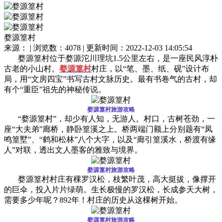
婺源篁村
来源： | 浏览数：4078 | 更新时间：2022-12-03 14:05:54
婺源篁村位于婺源沱川理坑1.5公里左右，是一座民风淳朴
古老的小山村。
婺源篁村
村庄，以“笔、墨、纸、砚”设计布
局，用“文房四宝”书写古村文脉历史。最有书卷气的古村，却
有个“重臣”祖先的神秘传说。
婺源篁村旅游攻略
“婺源篁村”，却少有人知，无游人。村口，古树苍劲，一
座“大夫弟”廊桥，静卧篁溪之上。桥两端门额上分别题有“凤
鸣篁墅”、“鹤和松林”八个大字，以及“廊引篁溪水，桥渡有缘
人”对联，透出文人墨客的雅致与境界。
婺源篁村旅游攻略
婺源篁村
村庄有棵罗汉松，枝繁叶茂，高大挺拔，像撑开
的巨伞，投入片片绿萌。生长极慢的罗汉松，长成参天大树，
需要多少年呢？892年！村庄的历史从这棵树开始。
婺源篁村旅游攻略