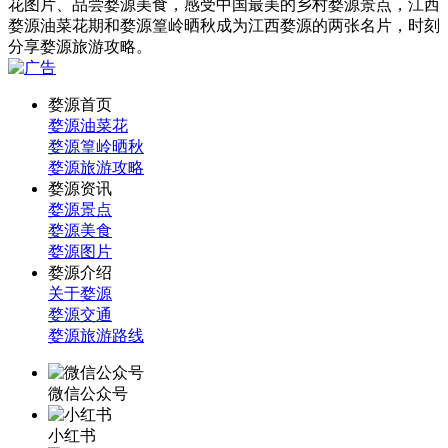
花图片、品尝婺源美食，感受中国最美的乡村婺源景点，江西
婺源油菜花期和婺源篁岭晒秋成为江西婺源的两张名片，时刻
分享婺源旅游攻略。
婺源首页
婺源油菜花
婺源篁岭晒秋
婺源旅游攻略
婺源资讯
婺源景点
婺源美食
婺源图片
婺源介绍
关于婺源
婺源交通
婺源旅游路线
微信公众号
小红书