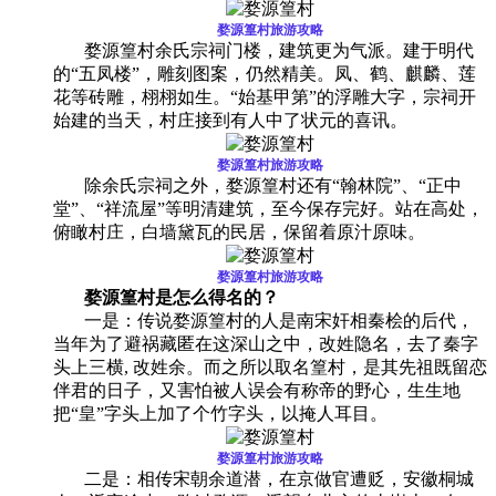
婺源篁村旅游攻略
婺源篁村
余氏宗祠门楼，建筑更为气派。建于明代
的“五凤楼”，雕刻图案，仍然精美。凤、鹤、麒麟、莲
花等砖雕，栩栩如生。“始基甲第”的浮雕大字，宗祠开
始建的当天，村庄接到有人中了状元的喜讯。
婺源篁村旅游攻略
除余氏宗祠之外，婺源篁村还有“翰林院”、“正中
堂”、“祥流屋”等明清建筑，至今保存完好。站在高处，
俯瞰村庄，白墙黛瓦的民居，保留着原汁原味。
婺源篁村旅游攻略
婺源篁村是怎么得名的？
一是：传说婺源篁村的人是南宋奸相秦桧的后代，
当年为了避祸藏匿在这深山之中，改姓隐名，去了秦字
头上三横, 改姓余。而之所以取名篁村，是其先祖既留恋
伴君的日子，又害怕被人误会有称帝的野心，生生地
把“皇”字头上加了个竹字头，以掩人耳目。
婺源篁村旅游攻略
二是：相传宋朝余道潜，在京做官遭贬，安徽桐城