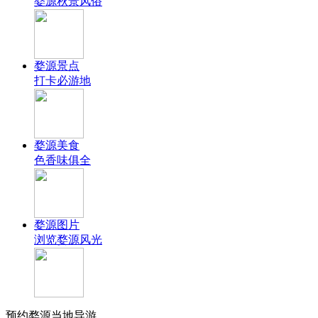
婺源秋景风俗
婺源景点
打卡必游地
婺源美食
色香味俱全
婺源图片
浏览婺源风光
预约婺源当地导游