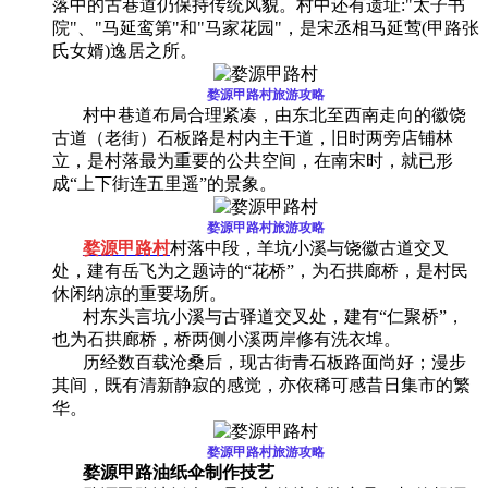
落中的古巷道仍保持传统风貌。村中还有遗址:"太子书
院"、"马延鸾第"和"马家花园"，是宋丞相马延莺(甲路张
氏女婿)逸居之所。
婺源甲路村旅游攻略
村中巷道布局合理紧凑，由东北至西南走向的徽饶
古道（老街）石板路是村内主干道，旧时两旁店铺林
立，是村落最为重要的公共空间，在南宋时，就已形
成“上下街连五里遥”的景象。
婺源甲路村旅游攻略
婺源甲路村
村落中段，羊坑小溪与饶徽古道交叉
处，建有岳飞为之题诗的“花桥”，为石拱廊桥，是村民
休闲纳凉的重要场所。
村东头言坑小溪与古驿道交叉处，建有“仁聚桥”，
也为石拱廊桥，桥两侧小溪两岸修有洗衣埠。
历经数百载沧桑后，现古街青石板路面尚好；漫步
其间，既有清新静寂的感觉，亦依稀可感昔日集市的繁
华。
婺源甲路村旅游攻略
婺源甲路油纸伞制作技艺