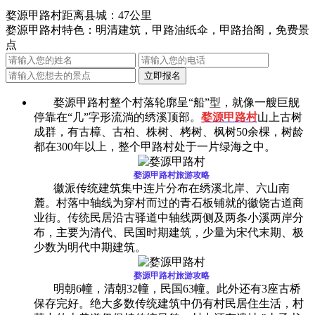
婺源甲路村距离县城：47公里
婺源甲路村特色：明清建筑，甲路油纸伞，甲路抬阁，免费景
点
婺源甲路村整个村落轮廓呈“船”型，就像一艘巨舰
停靠在“几”字形流淌的绣溪顶部。
婺源甲路村
山上古树
成群，有古樟、古柏、株树、栲树、枫树50余棵，树龄
都在300年以上，整个甲路村处于一片绿海之中。
婺源甲路村旅游攻略
徽派传统建筑集中连片分布在绣溪北岸、六山南
麓。村落中轴线为穿村而过的青石板铺就的徽饶古道商
业街。传统民居沿古驿道中轴线两侧及两条小溪两岸分
布，主要为清代、民国时期建筑，少量为宋代末期、极
少数为明代中期建筑。
婺源甲路村旅游攻略
明朝6幢，清朝32幢，民国63幢。此外还有3座古桥
保存完好。绝大多数传统建筑中仍有村民居住生活，村