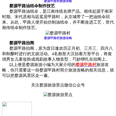
婺源甲路村旅游攻略
婺源甲路油纸伞制作技艺
婺源甲路油纸伞，是江南传统名牌产品。相传起源于南宋
时期。宋代丞相马廷鸾居甲路时，从京城带了一把油纸伞回
来。从此，甲路人便开始仿制油纸伞，并不断改进工艺，世代
相传纸伞制作技艺。
婺源甲路村旅游攻略
婺源甲路抬阁
婺源甲路抬阁，原为昔日逢农历正月初、三月三、四月八
和秋酿时进行的文娱活动。4名彪形大汉抬着方形平台，将俊
俏男女儿童妆扮成戏剧故事人物造型，巧妙绑扎在抬阁上。
以上便是婺源旅游小编为大家介绍的
婺源甲路村
旅游攻
略，你只需要这一份婺源甲路村简介旅游攻略的相关信息，就
可以把婺源风景区走一遍。
关注婺源旅游景点微信公众号