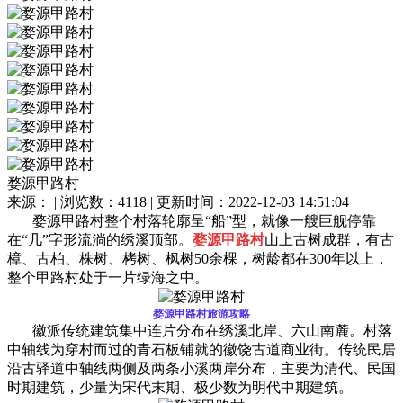
婺源甲路村
来源： | 浏览数：4118 | 更新时间：2022-12-03 14:51:04
婺源甲路村整个村落轮廓呈“船”型，就像一艘巨舰停靠
在“几”字形流淌的绣溪顶部。
婺源甲路村
山上古树成群，有古
樟、古柏、株树、栲树、枫树50余棵，树龄都在300年以上，
整个甲路村处于一片绿海之中。
婺源甲路村旅游攻略
徽派传统建筑集中连片分布在绣溪北岸、六山南麓。村落
中轴线为穿村而过的青石板铺就的徽饶古道商业街。传统民居
沿古驿道中轴线两侧及两条小溪两岸分布，主要为清代、民国
时期建筑，少量为宋代末期、极少数为明代中期建筑。