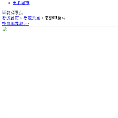
更多城市
婺源首页
>
婺源景点
>
婺源甲路村
找当地导游
>>