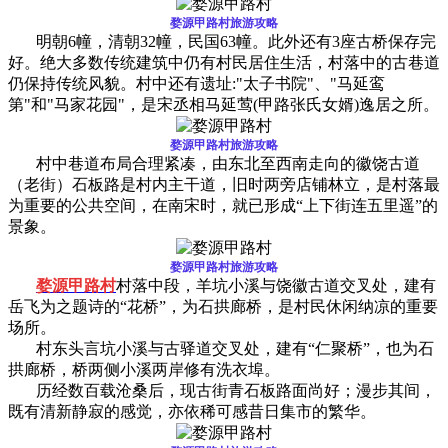
婺源甲路村旅游攻略
明朝6幢，清朝32幢，民国63幢。此外还有3座古桥保存完
好。绝大多数传统建筑中仍有村民居住生活，村落中的古巷道
仍保持传统风貌。村中还有遗址:"太子书院"、"马延鸾
第"和"马家花园"，是宋丞相马延莺(甲路张氏女婿)逸居之所。
婺源甲路村旅游攻略
村中巷道布局合理紧凑，由东北至西南走向的徽饶古道
（老街）石板路是村内主干道，旧时两旁店铺林立，是村落最
为重要的公共空间，在南宋时，就已形成“上下街连五里遥”的
景象。
婺源甲路村旅游攻略
婺源甲路村
村落中段，羊坑小溪与饶徽古道交叉处，建有
岳飞为之题诗的“花桥”，为石拱廊桥，是村民休闲纳凉的重要
场所。
村东头言坑小溪与古驿道交叉处，建有“仁聚桥”，也为石
拱廊桥，桥两侧小溪两岸修有洗衣埠。
历经数百载沧桑后，现古街青石板路面尚好；漫步其间，
既有清新静寂的感觉，亦依稀可感昔日集市的繁华。