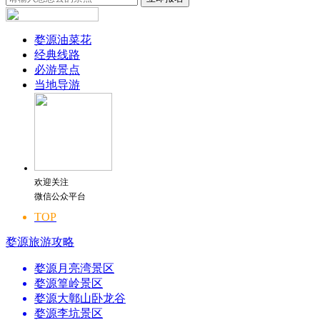
婺源油菜花
经典线路
必游景点
当地导游
欢迎关注
微信公众平台
TOP
婺源旅游攻略
婺源月亮湾景区
婺源篁岭景区
婺源大鄣山卧龙谷
婺源李坑景区