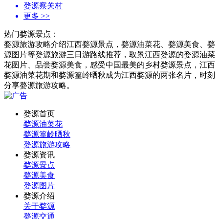
婺源察关村
更多
>>
热门婺源景点：
婺源旅游攻略介绍江西婺源景点，婺源油菜花、婺源美食、婺
源图片等婺源旅游三日游路线推荐，取景江西婺源的婺源油菜
花图片、品尝婺源美食，感受中国最美的乡村婺源景点，江西
婺源油菜花期和婺源篁岭晒秋成为江西婺源的两张名片，时刻
分享婺源旅游攻略。
婺源首页
婺源油菜花
婺源篁岭晒秋
婺源旅游攻略
婺源资讯
婺源景点
婺源美食
婺源图片
婺源介绍
关于婺源
婺源交通