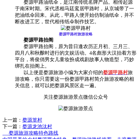
婺源甲路油纸伞，是江南传统名牌产品。相传起源
于南宋时期。宋代丞相马廷鸾居甲路时，从京城带了一
把油纸伞回来。从此，甲路人便开始仿制油纸伞，并不
断改进工艺，世代相传纸伞制作技艺。
婺源甲路村旅游攻略
婺源甲路抬阁
婺源甲路抬阁，原为昔日逢农历正月初、三月三、
四月八和秋酿时进行的文娱活动。4名彪形大汉抬着方形
平台，将俊俏男女儿童妆扮成戏剧故事人物造型，巧妙
绑扎在抬阁上。
以上便是婺源旅游小编为大家介绍的
婺源甲路村
旅
游攻略，你只需要这一份婺源甲路村简介旅游攻略的相
关信息，就可以把婺源风景区走一遍。
关注婺源旅游景点微信公众号
上一篇：
婺源篁村
下一篇：
婺源龙池汰村
婺源旅游攻略特色路线