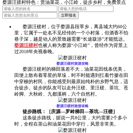
婺源汪搓村特色：赏油菜花，小江岭，徒步乡村，免费景点
婺源汪槎村，位于婺源县段莘乡，离县城大约60公
里，它属于一处名不见经传的一个小村落，但酒香不怕
巷子深，越是动人的景致越需要“长途跋涉”才能抵达。
婺源汪槎村
也被人称为婺源“小江岭”，曾经作为背景上
过2018年央视春晚。
婺源汪槎村
旅游攻略
婺源汪槎村的梯田落差不大，油菜花田线条优美，
田埂上散布着零星的草垛，时不时能遇到扛着竹篓在田
中穿梭的村民，你能感受到最原始纯朴的乡野气息，适
合徒步。徒步的队友可以走外汪槎、里汪槎、茶坑、苍
岭脚、大秋岭、九都溪柄，六个自然村。
婺源汪槎村
旅游攻略
徒步路线：［庆源—罗岭梯田—茶坑—汪槎］
这条徒步路线，据说一共8公里，大约需要2个多小
时，全程在茶山和油菜花田中穿行，风景非常美。