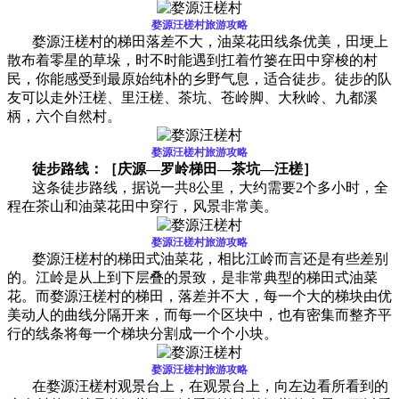
婺源汪槎村
旅游攻略
婺源汪槎村的梯田落差不大，油菜花田线条优美，田埂上
散布着零星的草垛，时不时能遇到扛着竹篓在田中穿梭的村
民，你能感受到最原始纯朴的乡野气息，适合徒步。徒步的队
友可以走外汪槎、里汪槎、茶坑、苍岭脚、大秋岭、九都溪
柄，六个自然村。
婺源汪槎村
旅游攻略
徒步路线：［庆源—罗岭梯田—茶坑—汪槎］
这条徒步路线，据说一共8公里，大约需要2个多小时，全
程在茶山和油菜花田中穿行，风景非常美。
婺源汪槎村
旅游攻略
婺源汪槎村的梯田式油菜花，相比江岭而言还是有些差别
的。江岭是从上到下层叠的景致，是非常典型的梯田式油菜
花。而婺源汪槎村的梯田，落差并不大，每一个大的梯块由优
美动人的曲线分隔开来，而每一个区块中，也有密集而整齐平
行的线条将每一个梯块分割成一个个小块。
婺源汪槎村
旅游攻略
在婺源汪槎村观景台上，在观景台上，向左边看所看到的