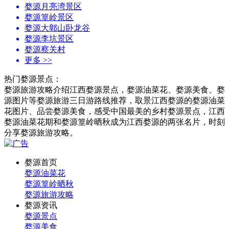
婺源月亮湾景区
婺源篁岭景区
婺源大鄣山卧龙谷
婺源李坑景区
婺源察关村
更多
>>
热门婺源景点：
婺源旅游攻略介绍江西婺源景点，婺源油菜花、婺源美食、婺
源图片等婺源旅游三日游路线推荐，取景江西婺源的婺源油菜
花图片、品尝婺源美食，感受中国最美的乡村婺源景点，江西
婺源油菜花期和婺源篁岭晒秋成为江西婺源的两张名片，时刻
分享婺源旅游攻略。
婺源首页
婺源油菜花
婺源篁岭晒秋
婺源旅游攻略
婺源资讯
婺源景点
婺源美食