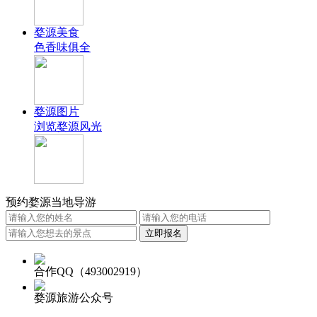
婺源美食
色香味俱全
婺源图片
浏览婺源风光
预约婺源当地导游
合作QQ（493002919）
婺源旅游公众号