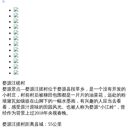
婺源汪槎村
婺源景点—婺源汪搓村位于婺源县段莘乡，是一个没有开发的
小村庄，村前村后被梯田包围都是一片片的油菜花，远处的粉
墙黛瓦如镶嵌在山脚下的一幅水墨画，有兴趣的人应当去看
看，感受原汁原味的田园风光。也被人称为婺源“小江岭”，曾
经作为背景上过2018年央视春晚。
婺源汪搓村距离县城：55公里