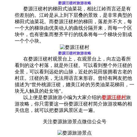
婺源汪槎村
旅游攻略
婺源汪槎村的梯田式油菜花，相比江岭而言还是有
些差别的。江岭是从上到下层叠的景致，是非常典型的
梯田式油菜花。而婺源汪槎村的梯田，落差并不大，每
一个大的梯块由优美动人的曲线分隔开来，而每一个区
块中，也有密集而整齐平行的线条将每一个梯块分割成
一个个小块。
婺源汪槎村
旅游攻略
在婺源汪槎村观景台上，在观景台上，向左边看所
看到的这个村落，就是外汪槎。可以看到整个外汪槎的
全景，可以看到远处的山脉，近处的花田簇拥着古老的
村庄。汪槎的美，无法用语言来形容。曾经有网友把他
描述为“世外桃源汪槎，媲美江岭的另类油菜花梯田，一
块无人触及的处女地”。
以上便是婺源旅游小编为大家介绍的
婺源汪槎村
旅
游攻略，你只需要这一份婺源
汪槎村简介
旅游攻略的相
关信息，就可以把婺源风景区走一遍。
关注婺源旅游景点微信公众号