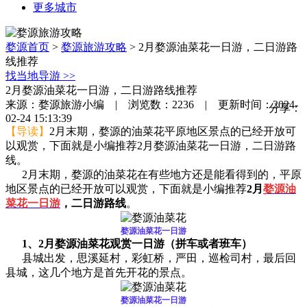
更多城市
婺源首页
>
婺源旅游攻略
>
2月婺源油菜花一日游，二日游路
线推荐
找当地导游
>>
2月婺源油菜花一日游，二日游路线推荐
来源：婺源旅游小编 | 浏览数：2236 | 更新时间：2024-
分享：
02-24 15:13:39
【导读】
2月末期，婺源的油菜花平原地区景点的已经开放可
以观赏，下面就是小编推荐2月婺源油菜花一日游，二日游路
线。
2月末期，婺源的油菜花在有些地方还是能看得到的，平原
地区景点的已经开放可以观赏，下面就是小编推荐
2月
婺源油
菜花一日游
，二日游路线
。
婺源油菜花一日游
1、2月婺源油菜花观赏一日游（拼车或者班车）
县城出发，思溪延村，彩虹桥，严田，巡检司村，最后回
县城，这几个地方是首先开花的景点。
婺源油菜花一日游