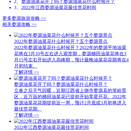
2、
婺源油菜花开了吗？婺源油菜花什么时候开？
3、
2022年江西婺源油菜花最佳赏花时间
更多婺源旅游攻略
>>
相关婺源攻略
>>
2022年婺源油菜花什么时候开？五个婺源景点
2022年婺源油菜花什么时候开？2022年的婺源平地油菜
花将在3月10号左右进入观赏期，婺源梯田油菜花将在3
月15号左右开始进入高峰期，预计最晚油菜花花期将在4
月初结束。
了解详情
>>
婺源油菜花开了吗？婺源油菜花什么时候开？
立春之后天气回暖，近期江西省上饶市婺源县的篁岭景
区，近万亩的梯田油菜花已提前开始零星开花。2022年
婺源油菜花花期提前近一周，预计2月底或3月初将进入
最佳赏花期。
了解详情
>>
2022年江西婺源油菜花最佳赏花时间