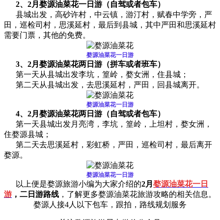
2、2月婺源油菜花一日游（自驾或者包车）
县城出发，高砂许村，中云镇，游汀村，赋春中学旁，严
田，巡检司村，思溪延村，最后到县城，其中严田和思溪延村
需要门票，其他的免费。
婺源油菜花一日游
3、2月婺源油菜花两日游（拼车或者班车）
第一天从县城出发李坑，篁岭，婺女洲，住县城；
第二天从县城出发，去思溪延村，严田，回县城离开。
婺源油菜花一日游
4
、2月婺源油菜花两日游（自驾或者包车）
第一天县城出发月亮湾，李坑，篁岭，上坦村，婺女洲，
住婺源县城；
第二天去思溪延村，彩虹桥，严田，巡检司村，最后离开
婺源。
婺源油菜花一日游
以上便是婺源旅游小编为大家介绍的
2月
婺源油菜花一日
游
，二日游路线
，了解更多婺源油菜花旅游攻略的相关信息。
婺源人接4人以下包车，跟拍，路线规划服务