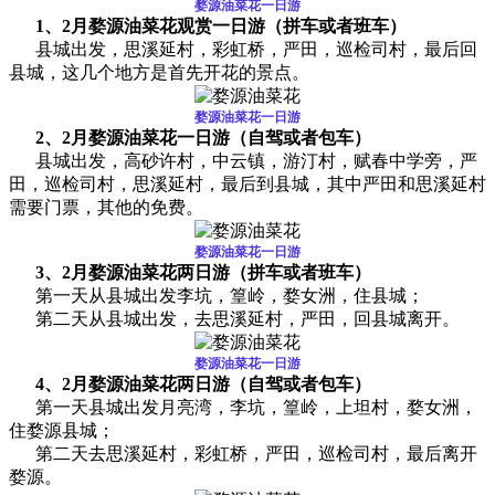
婺源油菜花一日游
1、2月婺源油菜花观赏一日游（拼车或者班车）
县城出发，思溪延村，彩虹桥，严田，巡检司村，最后回
县城，这几个地方是首先开花的景点。
婺源油菜花一日游
2、2月婺源油菜花一日游（自驾或者包车）
县城出发，高砂许村，中云镇，游汀村，赋春中学旁，严
田，巡检司村，思溪延村，最后到县城，其中严田和思溪延村
需要门票，其他的免费。
婺源油菜花一日游
3、2月婺源油菜花两日游（拼车或者班车）
第一天从县城出发李坑，篁岭，婺女洲，住县城；
第二天从县城出发，去思溪延村，严田，回县城离开。
婺源油菜花一日游
4
、2月婺源油菜花两日游（自驾或者包车）
第一天县城出发月亮湾，李坑，篁岭，上坦村，婺女洲，
住婺源县城；
第二天去思溪延村，彩虹桥，严田，巡检司村，最后离开
婺源。