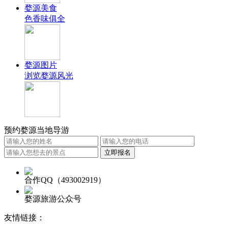
婺源美食
色香味俱全
婺源图片
浏览婺源风光
预约婺源当地导游
合作QQ（493002919）
婺源旅游公众号
友情链接：