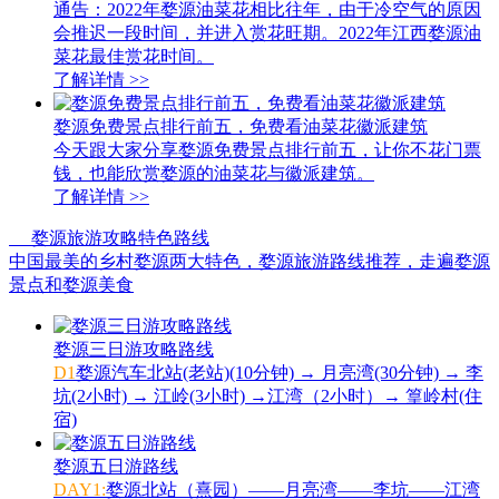
通告：2022年婺源油菜花相比往年，由于冷空气的原因
会推迟一段时间，并进入赏花旺期。2022年江西婺源油
菜花最佳赏花时间。
了解详情
>>
婺源免费景点排行前五，免费看油菜花徽派建筑
今天跟大家分享婺源免费景点排行前五，让你不花门票
钱，也能欣赏婺源的油菜花与徽派建筑。
了解详情
>>
婺源旅游攻略特色路线
中国最美的乡村婺源两大特色，婺源旅游路线推荐，走遍婺源
景点和婺源美食
婺源三日游攻略路线
D1
婺源汽车北站(老站)(10分钟) → 月亮湾(30分钟) → 李
坑(2小时) → 江岭(3小时) →江湾（2小时）→ 篁岭村(住
宿)
婺源五日游路线
DAY1:
婺源北站（熹园）——月亮湾——李坑——江湾